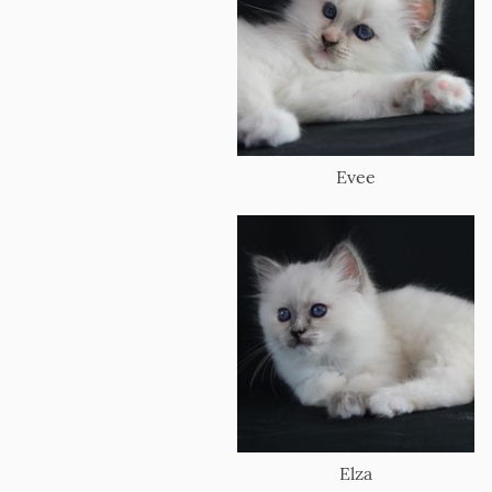
Evee
Elza