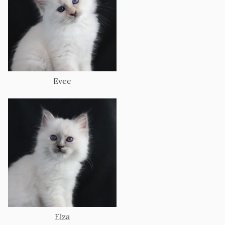
Evee
Elza