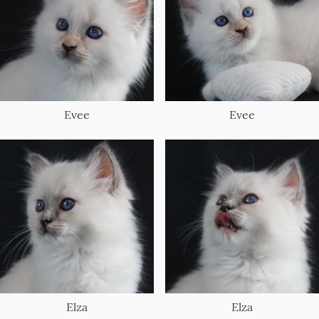
Evee
Evee
Elza
Elza